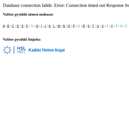
Database connection failde. Error: Connection timed out Response f
Valitse pysäkki nimen mukaan:
A
|
B
|
C
|
D
|
E
|
F
| G |
H
|
I
|
J
|
K
|
L
|
M
|
N
|
O
|
P
| Q |
R
|
S
|
T
|
U
|
V
| X |
Y
| Å | Ä | Ö
Valitse pysäkki linjalta:
Kaikki Helmi-linjat