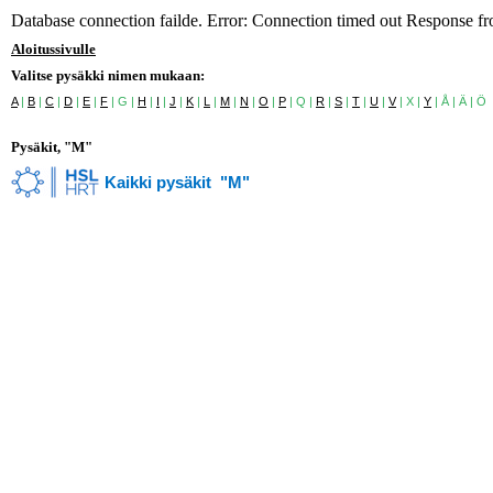
Database connection failde. Error: Connection timed out Response f
Aloitussivulle
Valitse pysäkki nimen mukaan:
A
|
B
|
C
|
D
|
E
|
F
| G |
H
|
I
|
J
|
K
|
L
|
M
|
N
|
O
|
P
| Q |
R
|
S
|
T
|
U
|
V
| X |
Y
| Å | Ä | Ö
Pysäkit, "M"
Kaikki pysäkit "M"