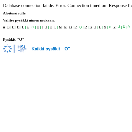
Database connection failde. Error: Connection timed out Response f
Aloitussivulle
Valitse pysäkki nimen mukaan:
A
|
B
|
C
|
D
|
E
|
F
| G |
H
|
I
|
J
|
K
|
L
|
M
|
N
|
O
|
P
| Q |
R
|
S
|
T
|
U
|
V
| X |
Y
| Å | Ä | Ö
Pysäkit, "O"
Kaikki pysäkit "O"